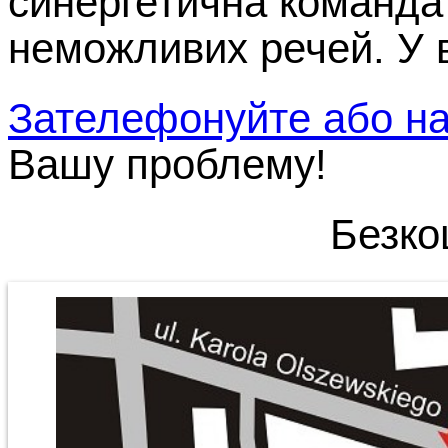
синергетична команда 
неможливих речей. У 
З
ателефонуйте або н
Вашу проблему!
Безко