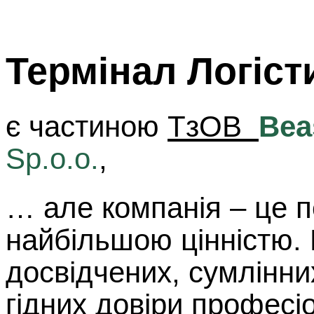
Термінал Логіст
є частиною
ТзОВ
Bea
Sp.o.o.
,
… але компанія – це пе
найбільшою цінністю.
досвідчених, сумлінних
гідних довіри професіо