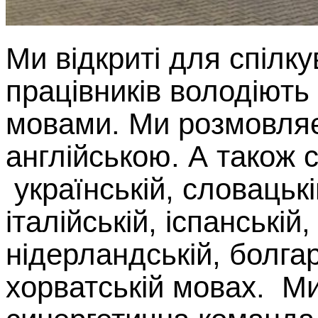
Ми відкриті для спілк
працівників володіют
мовами. Ми розмовляє
англійською. А також 
українській, словацькій
італійській, іспанській
нідерландській, болгар
хорватській мовах. Ми